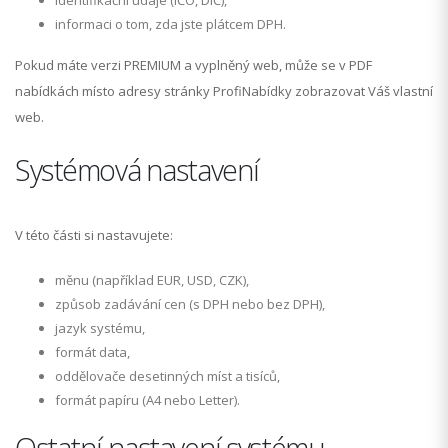
identifikační údaje (IČO, DIČ),
informaci o tom, zda jste plátcem DPH.
Pokud máte verzi PREMIUM a vyplněný web, může se v PDF
nabídkách místo adresy stránky ProfiNabídky zobrazovat Váš vlastní
web.
Systémová nastavení
V této části si nastavujete:
měnu (například EUR, USD, CZK),
způsob zadávání cen (s DPH nebo bez DPH),
jazyk systému,
formát data,
oddělovače desetinných míst a tisíců,
formát papíru (A4 nebo Letter).
Ostatní nastavení systému