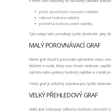
V horní části nástěnky se nacházejí základní statisti
počet vytvořených cenových nabídek,
celková hodnota nabídek,
průměrná hodnota jedné nabídky.
Tyto údaje Vám pomáhají rychle zhodnotit, jaký ob
MALÝ POROVNÁVACÍ GRAF
Menší graf slouží k porovnání vybraného stavu ce
Můžete si zvolit, který stav chcete sledovat, napří
nárůstu nebo poklesu hodnoty nabídek a o kolik pr
Tento graf je užitečný zejména pro rychlé sledová
VELKÝ PŘEHLEDOVÝ GRAF
Velký graf zobrazuje celkovou hodnotu cenových na