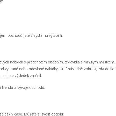
ky:
jem obchodů jste v systému vytvořili.
nových nabídek s předchozím obdobím, zpravidla s minulým měsícem.
klad vyhrané nebo odeslané nabídky. Graf následně zobrazí, zda došlo 
ocent se výsledek změnil.
ní trendů a vývoje obchodů.
bídek v čase. Můžete si zvolit období: