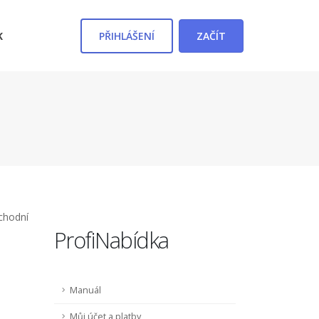
PŘIHLÁŠENÍ
ZAČÍT
K
bchodní
ProfiNabídka
Manuál
Můj účet a platby