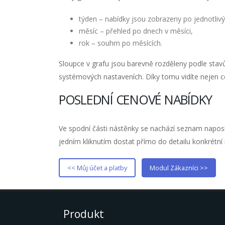
týden – nabídky jsou zobrazeny po jednotliv
měsíc – přehled po dnech v měsíci,
rok – souhrn po měsících.
Sloupce v grafu jsou barevně rozděleny podle stav
systémových nastaveních. Díky tomu vidíte nejen ce
POSLEDNÍ CENOVÉ NABÍDKY
Ve spodní části nástěnky se nachází seznam napo
jedním kliknutím dostat přímo do detailu konkrétní 
<< Můj účet a platby
Modul Zákazníci >>
Produkt