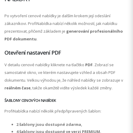
Po vytvoření cenové nabídky je dalším krokem její odeslání
zákazníkovi. ProfiNabídka nabízí několik možností, jak nabídku
prezentovat, přičemž základem je
generování profesionálního
PDF dokumentu
.
Otevření nastavení PDF
V detailu cenové nabídky kliknete na tlačítko
PDF
. Zobrazí se
samostatné okno, ve kterém nastavujete vzhled a obsah PDF
dokumentu. Velkou výhodou je, že náhled nabídky se zobrazuje v
reálném čase
, takže okamžitě vidíte výsledek každé změny.
ŠABLONY CENOVÝCH NABÍDEK
ProfiNabídka nabízí několik předpřipravených šablon:
2 šablony jsou dostupné zdarma,
4 šablony jsou dostupné ve verzi PREMIUM.