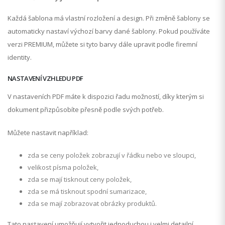
Každá šablona má vlastní rozložení a design. Při změně šablony se
automaticky nastaví výchozí barvy dané šablony. Pokud používáte
verzi PREMIUM, můžete si tyto barvy dále upravit podle firemní
identity.
NASTAVENÍ VZHLEDU PDF
V nastaveních PDF máte k dispozici řadu možností, díky kterým si
dokument přizpůsobíte přesně podle svých potřeb.
Můžete nastavit například:
zda se ceny položek zobrazují v řádku nebo ve sloupci,
velikost písma položek,
zda se mají tisknout ceny položek,
zda se má tisknout spodní sumarizace,
zda se mají zobrazovat obrázky produktů.
Tato nastavení umožňují vytvořit jednoduchou i velmi detailní