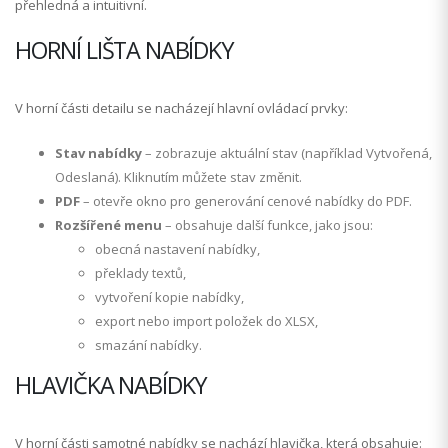
přehledná a intuitivní.
HORNÍ LIŠTA NABÍDKY
V horní části detailu se nacházejí hlavní ovládací prvky:
Stav nabídky
– zobrazuje aktuální stav (například Vytvořená,
Odeslaná). Kliknutím můžete stav změnit.
PDF
– otevře okno pro generování cenové nabídky do PDF.
Rozšířené menu
– obsahuje další funkce, jako jsou:
obecná nastavení nabídky,
překlady textů,
vytvoření kopie nabídky,
export nebo import položek do XLSX,
smazání nabídky.
HLAVIČKA NABÍDKY
V horní části samotné nabídky se nachází hlavička, která obsahuje: