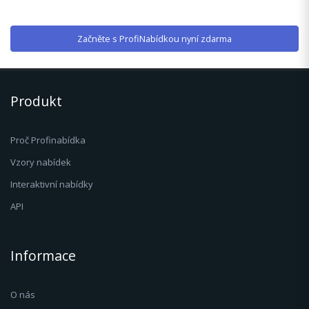
Začněte s ProfiNabídkou nyní zdarma
Produkt
Proč Profinabídka
Vzory nabídek
Interaktivní nabídky
API
Informace
O nás