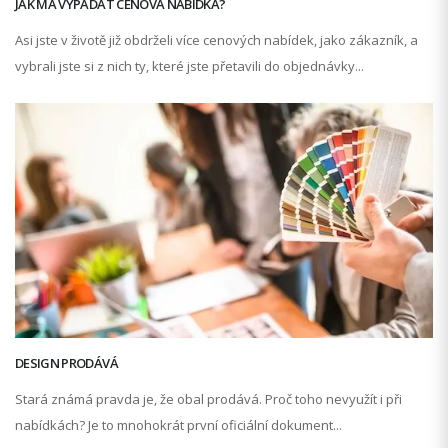
JAK MÁ VYPADAT CENOVÁ NABÍDKA?
Asi jste v životě již obdrželi více cenových nabídek, jako zákazník, a
vybrali jste si z nich ty, které jste přetavili do objednávky...
DESIGN PRODÁVÁ
Stará známá pravda je, že obal prodává. Proč toho nevyužít i při
nabídkách? Je to mnohokrát první oficiální dokument...