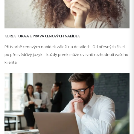
KOREKTURA A ÚPRAVA CENOVÝCH NABÍDEK
Při tvorbě cenových nabídek záleží na detailech. Od přesných čísel
po přesvědčivý jazyk – každý prvek může ovlivnit rozhodnutí vašeho
klienta.