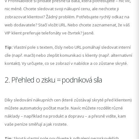
V ProfiNabídce si přidáte přesně ta data, která potřebujete – nic víc,
nic méně. Chcete sledovat svoji nákupní cenu, ale nechcete ji
zobrazovat klientovi? Žádný problém. Potřebujete rychlý odkaz na
web dodavatele? Stačí vložit URL. Nebo chcete zaznamenat, že váš
VIP klient preferuje telefonáty ve čtvrtek? Jasně.
Tip:
Vlastní pole s textem, čísly nebo URL pomáhají sledovat interní
cíle (např. marži) nebo zlepšit komunikaci s klienty (např. alternativní
kontakt). Vy určujete, co se zobrazí v nabídce a co zůstane skryté.
2. Přehled o zisku = podniková síla
Díky sledování nákupních cen (které zůstávají skryté před klientem)
můžete automaticky počítat marže. Navíc můžete rozdělit různé
náklady – například na produkt a dopravu – a přesně vidíte, kam
vaše peníze směřují a jak rostete.
Tip:
Skrytá vlastní pole používejte k odhalení nejziskovějších