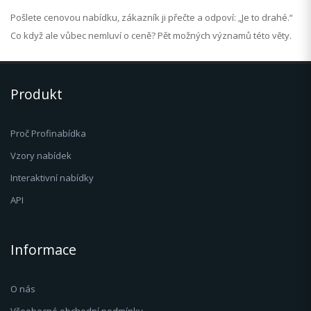
Pošlete cenovou nabídku, zákazník ji přečte a odpoví: „Je to drahé.“
Co když ale vůbec nemluví o ceně? Pět možných významů této věty.
Produkt
Proč Profinabídka
Vzory nabídek
Interaktivní nabídky
API
Informace
O nás