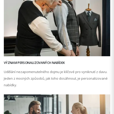
VÝZNAM PERSONALIZOVANÝCH NABÍDEK
Udělání nezapomenutelného dojmu je klíčové pro vyniknutí z davu.
Jeden z mocných způsobů, jak toho dosáhnout, je personalizované
nabídky.